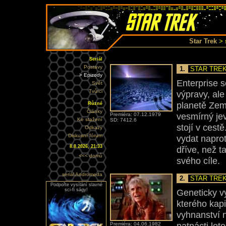
Star Trek
>
Seriál
Postavy
1.
STAR TREK
> Epizody
Enterprise s
Svět
Tvůrci
výpravy, ale 
planetě Zemi
Různé
Články
vesmírný jev
Premiéra: 07.12.1979
Ke stažení
SD: 7412.6
stojí v cest
Odkazy
Diskusní fórum
vydat naprot
8.8.2026, 21:33
dříve, než 
<<< domů
svého cíle.
seriál Andromeda
2.
STAR TREK
Podpořte vysílání slavné
sci-fi ságy!
Geneticky v
kterého kapi
vyhnanství 
patnácti let
Premiéra: 04.06.1982