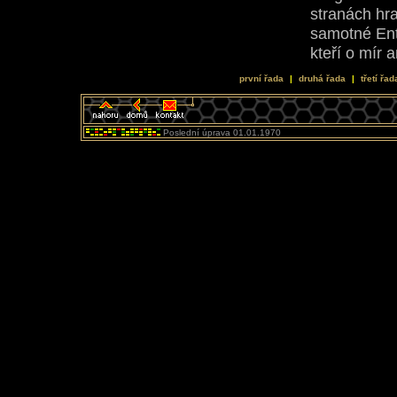
stranách hra
samotné Ente
kteří o mír 
první řada
|
druhá řada
|
třetí řad
Poslední úprava 01.01.1970