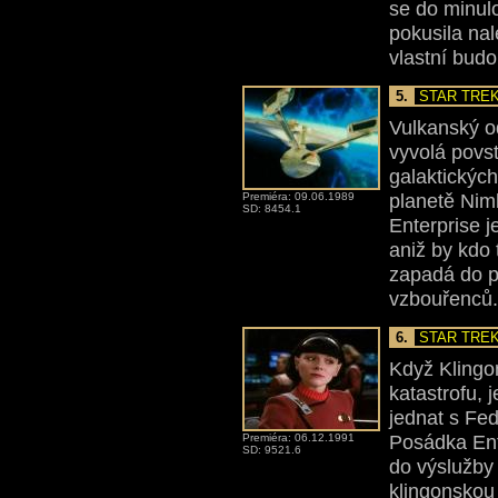
se do minul
pokusila nal
vlastní budo
5.
STAR TREK
Vulkanský o
vyvolá povst
galaktických
planetě Nimb
Premiéra: 09.06.1989
SD: 8454.1
Enterprise j
aniž by kdo 
zapadá do p
vzbouřenců.
6.
STAR TREK
Když Klingon
katastrofu, 
jednat s Fed
Posádka En
Premiéra: 06.12.1991
SD: 9521.6
do výslužby 
klingonskou