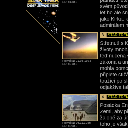
SD: 8130.3
svém původ
let ho ale sn
jako Kirka, 
admirálem n
3.
STAR TREK
Střetnutí s 
životy mnoha
teď nucena 
zákona a uné
Premiéra: 01.06.1984
SD: 8210.3
mohla pomoci
připlete cti
toužící po s
odjakživa ta
4.
STAR TREK
Posádka Ent
Zemi, aby p
žalobě za ún
toho je vša
Premiéra: 26.11.1986
SD: 8390.0