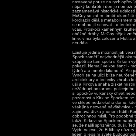
nastavený pouze na rychlopřevíje
nějaký konkrétní den je nemožné
zaznamenává historické události n
McCoy se zatím téměř okamžitě o
kordrazin dělá s metabolismem ta
se mohou jít schovat - a tentokr
včas. Proskočí kamenným kruhem 
oběžné dráhy. McCoy nějak změni
linie, v níž byla založena Flotila
neudála...
Existuje jediná možnost jak věci 
Spock zaměří nejvhodnější okamž
vzápětí se tam spolu s Kirkem vy
pokazil. Nemají velkou šanci - m
týdnů a o mnoho kilometrů. Ale je
Vynoří se na ulici blíže neurčen
architektury a techniky zhruba k
uši a Kirkova snaha získat místní
nežádoucí pozornost policejního s
si Spockův vulkanský chvat nepora
pozornost a Kirk se Spockem se 
ve sklepě nedalekého domu, kde 
však jiná nezvaná návštěvnice - m
zajímavá dívka jménem Edith Kee
dobročinnou misii. Pro podobné t
takže Kirkovi se Spockem nabídne
se, že našli spřízněnou duši. Teď
Vyjde najevo, že Edithiny názory 
lidem o lepším světě budoucnosti