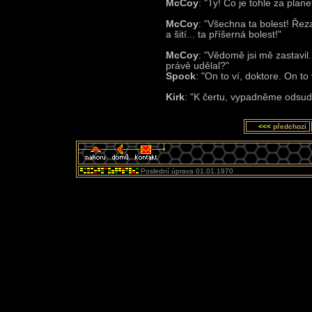
McCoy
: "Ty! Co je tohle za plane
McCoy
: "Všechna ta bolest! Řezal
a šití... ta příšerná bolest!"
McCoy
: "Vědomě jsi mě zastavil. 
právě udělal?"
Spock
: "On to ví, doktore. On to 
Kirk
: "K čertu, vypadněme odsud
<<<
předchozí
Poslední úprava 01.01.1970