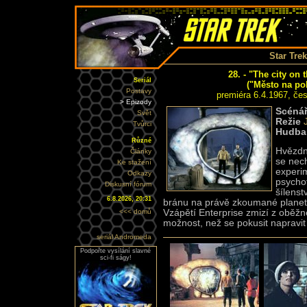
Star Trek
28. - "The city on 
Seriál
("Město na pok
Postavy
premiéra 6.4.1967, če
> Epizody
Scéná
Svět
Režie
Tvůrci
Hudba
Různé
Hvězdn
Články
se nec
Ke stažení
experi
Odkazy
psycho
Diskusní fórum
šílenst
6.8.2026, 20:31
bránu na právě zkoumané planetě
<<< domů
Vzápětí Enterprise zmizí z oběžn
možnost, než se pokusit napravit 
seriál Andromeda
Podpořte vysílání slavné
sci-fi ságy!