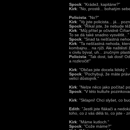
Spock
: "Krádež, kapitáne?"
Kirk
: "No, prostě... bohatým se
Policista
: "No?"
Kirk
: "Vy jste policista... já... po
Spock
: "Říkal jste, že nebude těž
Kirk
: "Můj přítel je očividně Číňan
To se dá také snadno vysvětlit..."
Spock
: "Snad ta nešťastná nehod
Kirk
: "Ta nešťastná nehoda, ktero
kombajnu... na rýži. Ale naštěstí 
v civilu býval, uh... zručným plas
Policista
: "Tak dost, tak dost! O
a rozkročit!"
Kirk
: "Občas jste docela lidský."
Spock
: "Pochybuji, že máte prá
velící důstojník."
Kirk
: "Nelze něco jako počítač po
Spock
: "V této kultuře pozinkov
Kirk
: "Sklapni! Chci slyšet, co bud
Edith
: "Jestli jste flákači a ned
toho, co z vás dělá to, co jste - z
Kirk
: "Máme kutloch."
Spock
: "Cože máme?"