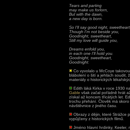
Tears and parting
may make us forlorn,
But with the dawn,
a new day is born.
So I'll say good night, sweetheart
Though I'm not beside you,
Goodnight, sweetheart,
Still my love will guide you,
Dreams enfold you,
in each one I'll hold you.
Goodnight, sweetheart,
Goodnight.
Co vyvolalo u McCoye takovou 
blábolení o šití a jehlách soudit,
materiály o historických lékařsk
Edith láká Kirka v roce 1930 n
Gable
však začal pořádně hrát až
získal až koncem třicátých let. Ed
trochu přehání. Člověk má skoro 
návštěvnice z jiného času.
Obrazy z dějin, které Strážce p
vypůjčeny z historických filmů.
Jméno hlavní hrdinky, Keeler, m