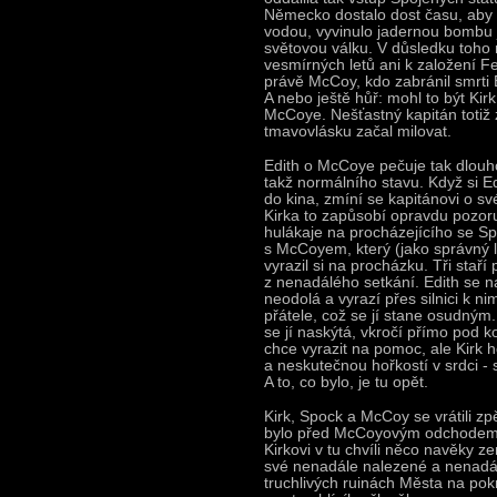
Německo dostalo dost času, aby 
vodou, vyvinulo jadernou bombu 
světovou válku. V důsledku toho 
vesmírných letů ani k založení F
právě McCoy, kdo zabránil smrti 
A nebo ještě hůř: mohl to být Kirk,
McCoye. Nešťastný kapitán totiž zj
tmavovlásku začal milovat.
Edith o McCoye pečuje tak dlouho,
takž normálního stavu. Když si E
do kina, zmíní se kapitánovi o s
Kirka to zapůsobí opravdu pozoru
hulákaje na procházejícího se Sp
s McCoyem, který (jako správný l
vyrazil si na procházku. Tři staří
z nenadálého setkání. Edith se na
neodolá a vyrazí přes silnici k ni
přátele, což se jí stane osudným
se jí naskýtá, vkročí přímo pod k
chce vyrazit na pomoc, ale Kirk h
a neskutečnou hořkostí v srdci - 
A to, co bylo, je tu opět.
Kirk, Spock a McCoy se vrátili zp
bylo před McCoyovým odchodem. V
Kirkovi v tu chvíli něco navěky z
své nenadále nalezené a nenadále 
truchlivých ruinách Města na pokr