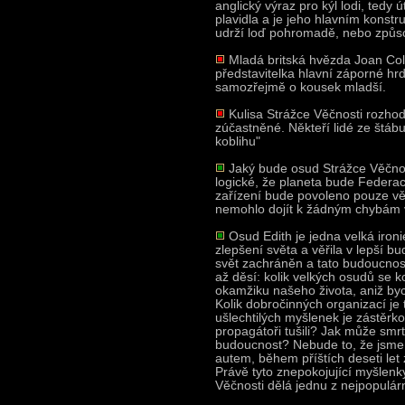
anglický výraz pro kýl lodi, tedy 
plavidla a je jeho hlavním konst
udrží loď pohromadě, nebo způsob
Mladá britská hvězda Joan Coll
představitelka hlavní záporné hrd
samozřejmě o kousek mladší.
Kulisa Strážce Věčnosti rozho
zúčastněné. Někteří lidé ze štábu
koblihu"
Jaký bude osud Strážce Věčnos
logické, že planeta bude Federac
zařízení bude povoleno pouze v
nemohlo dojít k žádným chybám v 
Osud Edith je jedna velká ironi
zlepšení světa a věřila v lepší b
svět zachráněn a tato budoucnos
až děsí: kolik velkých osudů se 
okamžiku našeho života, aniž by
Kolik dobročinných organizací je t
ušlechtilých myšlenek je zástěrkou
propagátoři tušili? Jak může smrt
budoucnost? Nebude to, že jsme 
autem, během příštích deseti le
Právě tyto znepokojující myšlenky
Věčnosti dělá jednu z nejpopulár