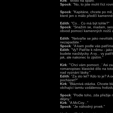
Kirk
: "Místo na spaní."
Spock
: "No, to jste mohl říct rov
Spock
: "Kapitáne, chcete po mě
které jen o málo předčí kamenné 
Edith
: "Co... Co má být tohle?"
Spock
: "Snažím se, madam, se
obvod pomocí kamenných nožů a
Edith
: "Netvařte se jako neviňát
nezapadáte."
Spock
: "A kam podle vás patřím
Edith
: "Vy? Patříte k němu - jako
budete navždycky. A vy... vy pat
jak, ale nakonec to zjistím."
Kirk
: "'Chci vám pomoct...' Asi za
romanopisec klasické dílo na tot
nad vyznání lásky."
Edith
: "Za sto let? Kdo to je? 
pocházet?"
Kirk
: "Bláznivá otázka. Chcete b
obíhající tamtu vzdálenou hvězdu
Spock
: "Podle toho, zda přežije
dějiny."
Kirk
: "A McCoy..."
Spock
: "Je náhodný prvek."