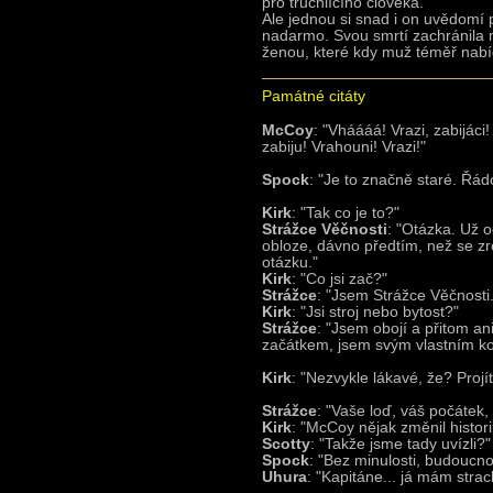
pro truchlícího člověka.
Ale jednou si snad i on uvědomí 
nadarmo. Svou smrtí zachránila mil
ženou, které kdy muž téměř nabíd
Památné citáty
McCoy
: "Vháááá! Vrazi, zabijác
zabiju! Vrahouni! Vrazi!"
Spock
: "Je to značně staré. Řádo
Kirk
: "Tak co je to?"
Strážce Věčnosti
: "Otázka. Už o
obloze, dávno předtím, než se zr
otázku."
Kirk
: "Co jsi zač?"
Strážce
: "Jsem Strážce Věčnosti.
Kirk
: "Jsi stroj nebo bytost?"
Strážce
: "Jsem obojí a přitom a
začátkem, jsem svým vlastním k
Kirk
: "Nezvykle lákavé, že? Projít 
Strážce
: "Vaše loď, váš počátek, v
Kirk
: "McCoy nějak změnil historii
Scotty
: "Takže jsme tady uvízli?"
Spock
: "Bez minulosti, budoucnos
Uhura
: "Kapitáne... já mám strac