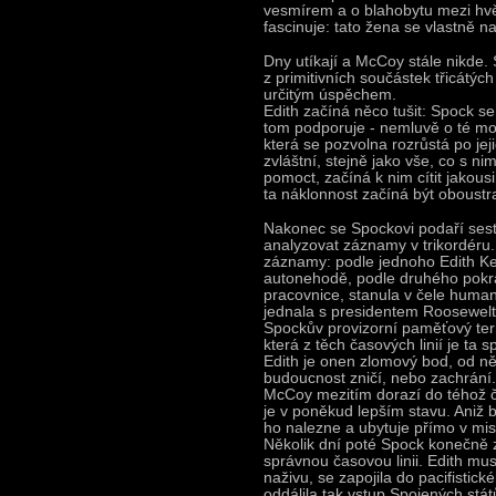
vesmírem a o blahobytu mezi hvě
fascinuje: tato žena se vlastně na
Dny utíkají a McCoy stále nikde. 
z primitivních součástek třicátých
určitým úspěchem.
Edith začíná něco tušit: Spock se
tom podporuje - nemluvě o té mon
která se pozvolna rozrůstá po jeji
zvláštní, stejně jako vše, co s ni
pomoct, začíná k nim cítit jakousi
ta náklonnost začíná být oboustr
Nakonec se Spockovi podaří sest
analyzovat záznamy v trikordéru.
záznamy: podle jednoho Edith Kee
autonehodě, podle druhého pokrač
pracovnice, stanula v čele human
jednala s presidentem Roosewel
Spockův provizorní paměťový termi
která z těch časových linií je ta 
Edith je onen zlomový bod, od něj
budoucnost zničí, nebo zachrání.
McCoy mezitím dorazí do téhož ča
je v poněkud lepším stavu. Aniž by
ho nalezne a ubytuje přímo v misi
Několik dní poté Spock konečně 
správnou časovou linii. Edith mus
naživu, se zapojila do pacifistick
oddálila tak vstup Spojených stát