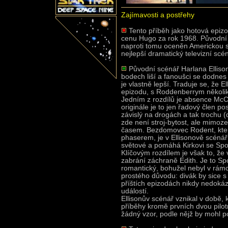
Zajímavosti a postřehy
Tento příběh jako hotová epizod
cenu Hugo za rok 1968. Původní 
naproti tomu oceněn Americkou sc
nejlepší dramatický televizní scé
Původní scénář Harlana Elliso
bodech liší a fanoušci se dodne
je vlastně lepší. Traduje se, že E
epizodu, s Roddenberrym několik 
Jedním z rozdílů je absence Mc
originále je to jen řadový člen p
závislý na drogách a tak trochu (
zde není stroj-bytost, ale mimoze
časem. Bezdomovec Rodent, kter
phaserem, je v Ellisonově scénář
světové a pomáhá Kirkovi se Spo
Klíčovým rozdílem je však to, že v
zabrání záchraně Edith. Je to Spo
romantický, bohužel nebyl v rámc
prostého důvodu: divák by sice s 
příštích epizodách nikdy nedokáz
událostí.
Ellisonův scénář vznikal v době,
příběhy kromě prvních dvou pilotn
žádný vzor, podle nějž by mohl po