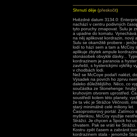
Shrnutí děje (
přeskočit
)
Hvězdné datum 3134.0: Enterpris
nachází v centru podivných časo
tyto poruchy zmapovat. Sulu je z
a upadne do komatu. Vynechává
na něj aplikovat kordrazin, nový 
Sulu se okamžitě probere - jenže 
lodí to hází sem a tam a McCoy 
aplikuje zbytek ampule kordrazi
stonásobek obvyklé dávky... Typ
kordrazinem je paranoia a hyste
zavřeští, s hysterickými výkřiky 
v chodbách lodi.
Než se McCoye podaří nalézt, dok
Výsadek na povrch ho zprvu nemů
daleko důležitějšího. Něco, co vy
součástka ze Stonehenge: hrubý
kruhovým otvorem uprostřed. Čas
soustředí kolem této planety, vyc
že ta věc je Strážce Věčnosti, int
starý minimálně celé miliony let.
Časoprostorový portál. Zatímco se
myšlenkou, McCoy využije nestř
Strážci. Je chycen a Spock ho u
chvatem. Pak se vrátí ke Strážci.
Kostru zpět časem a zabránit to
kordrazinem stala - jenomže Stráž