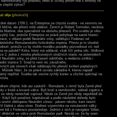
 namontovaný typ phaserů, nebo si Scotty jenom hrál s emitory ve
e zlepšit výkon?
tí děje (
přeskočit
)
dné datum 1709.1: na Enterprise se chystá svatba - ve vesmíru ne
ě běžná, ale přesto milá událost. Ženich je Robert Tormolen, nevěsta
la Martine, oba specialisté na obsluhu phaserů. Pro svatbu je věru
vyklý čas, protože Enterprise se právě pohybuje na samé hranici
race, v oblasti podél Neutrální zóny, oddělující Federaci od
átelského Romulanského hvězdného impéria. Přesto je to vhodné
odnutí, protože co by mohlo morálku posádky pozvednout víc než
ba na palubě? Kirka, který má oddávat, však tíží jedna věc: hlídková
ice 2, jedna z mnoha předsunutých strážních stanic na asteroidech
l Neutrální zóny, se před časem odmlčela, a nedávno zmlkla i
ední stanice 3. Snad to není nic závažného.
rvních pár slovech však oddávajícího přeruší kvílení poplašných
n. Můstek hlásí, že se právě ozvala základna 4, kterou napadl
ámý nepřítel. Svatba tak vezme rychlý konec a všichni spěchají na
místa.
elkem zřejmé, kdo asi zaútočil - Romulané, s nimiž byla Země před
ety v kruté a krvavé válce. Byli krutí a nemilosrdní, nebrali zajatce a
 se nikdy nenechali zajmout. Nikdo ze Země jim nikdy nepohlédl do
e. Když byli poraženi, kapitulovali a podle následné dohody bylo
ch území obklopeno Neutrální zónou - pásem nikoho, kam nesmí
čit žádná z obou stran. Dodnes vzpomínka na romulanské války
eré lidi z Federace pronásleduje. Jedním z nich je navigátor Stiles,
ž dědeček ve válce proti Romulanům padl. Nezdá se, že by onen