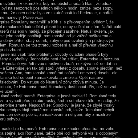
u uvědomí v okamžiku, kdy mu obsluha radarů hlásí, že odraz,
ý byl na senzorech posledních několik hodin, zmizel beze stopy.
e mu, že onen odraz byla ve skutečnosti loď Federace, a nařídí
né manévry. Právě včas!
rprise Romulany nezaměří a Kirk si s překvapením uvědomí, že
el romulanské lodi udělal přesně to, co by udělal on sám. Nařídí pálit
aserů naslepo v naději, že přecejen zasáhne. Netuší ovšem, jak
se jeho naděje naplňují: romulanská loď je vážně poškozena a
ndérův přítel, starý setník, zahyne pod uvolněným přístrojovým
lem. Romulan se tou ztrátou rozběsní a nařídí převést všechnu
ii do zbraní.
rprise má však také problémy: obvody ovládání phaserů byly
íženy a vyhořely. Jednoduše není čím střílet, Enterprise je bezzubá.
 Romulané vystřelí svou strašlivou zbraň, nezbývá než se dát na
 - a Enterprise jen tak tak stačí vyletět z dosahu zbraně předtím, než
asažena. Ano, romulanská zbraň má naštěstí omezený dosah - ale
lanská loď se opět zamaskovala a zmizela. Opět nastává
ásledování. Do vstupu do Neutrální zóny zbývá minuta. Je
odnuto, že Enterprise musí Romulany dostihnout dřív, než se vrátí
vé území.
lané prchají marně. Enterprise je jasně rychlejší. Romulané tedy
ví a vyhodí přes palubu trosky, šrot a setníkovo tělo - v naději, že
nterprise zmate. Nepodaří se: Spockovi je jasné, že zbylé trosky
eka neodpovídají hmotě romulanské lodi, takže Romulané nebyli
eni. Jen čekají poblíž, zamaskovaní a nehybní, aby zmizeli ze
orů pohybu.
k následuje hra nervů: Enterprise se rozhodne předstírat mrtvého
ka stejně jako Romulané, takže obě lodi nehybně visí s odpojenými
émy a čekají, co udělá nepřítel. Romulané jsou sice maskovaní, ale