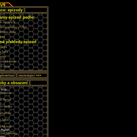
ce: epizody
amy epizod podle:
dí natáčení
dní premiéry v USA
zdného data
cedy
né přehledy epizod
í řada
á řada
 řada
ovaná série
vá série
předchozí
následující
>>>
by a obsazení
Kirk:
 Shatner
:
d Nimoy
:
st Kelley
 Doohan
 Takei
e Nichols
 Rand:
Lee Whitney
dér: