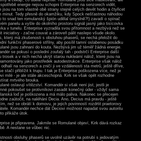
 spotřebě energie nejsou schopni Enterprise na senzorech vidět,
e jsou na tom vlastně obě strany stejně celých devět hodin a čtyřicet
 minut. Tedy přesně do okamžiku, kdy Spock nešťastnou náhodou
o to snad ten romulanský špión udělal úmyslně?!) zavadí o spínač
vém panelu a vyšle do okolního prostoru signál jasný jako tisícovka
vka v tunelu. Enterprise vyzradila svou přítomnost a nezbývá než se
it iniciativy - začne couvat a zároveň pálit naslepo všude okolo.
es, který má zkušenosti s obsluhou phaserů, se nechá přeložit do
ední funkční phaserové střílny, aby posílil tamní oslabenou posádku
lané jsou zahnaní do kouta. Nezbývá jim už téměř žádná energie.
ndér se pokusí o poslední zoufalý tah - podstrčí Enterprise další
u trosek a v nich nechá ukrýt starou nukleární nálož, které jsou na
 namontovány jako prostředek autodestrukce. Enterprise však nálož
 odhalí na senzorech a zničí ji ve vzdálenosti sta metrů, ještě dříve,
e stačí přiblížit k trupu. I tak je Enterprise poškozena více, než je
ovi milé - je ale stále akceschopná. Kirk se však opět rozhodne
stírat mrtvého brouka.
ané oslavují vítězství. Komandér si však není jist, jestli je
mné pokoušet se protivníkovi zasadit konečný úder - vždyť sama
lanská loď je poškozena a má málo paliva. Nakonec se přecejen
odne zaútočit, na naléhání Decia. Ano, Decius má pravdu - ještě
ím, než se obrátí k domovu, je jejich povinností rozdrtit praetorovy
átele. Komandér nechce dát Deciovi možnost napadat svou autoritu
to přikáže útok.
rprise je připravena. Jakmile se Romulané objeví, Kirk dává rozkaz
lbě. A nestane se vůbec nic.
stnosti obsluhy phaserů se uvolnil uzávěr na potrubí s jedovatým