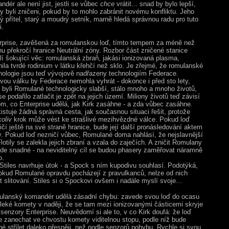
ndér ale není jist, jestli se vůbec
chce
vrátit... snad by bylo lepší,
y byli zničeni, pokud by to mohlo zabránit novému konfliktu. Jeho
ký přítel, starý a moudrý setník, marně hledá správnou radu pro tuto
i.
rprise, zavěšená za romulanskou loď, tímto tempem za méně než
nu překročí hranice Neutrální zóny. Rozbor část zničené stanice
lí šokující věc: romulanská zbraň, jakási ionizovaná plasma,
ila tvrdé rodinium v látku křehčí než sklo. Je zřejmé, že romulanské
nologie jsou teď vývojově nadřazeny technologiím Federace.
vou válku by Federace nemohla vyhrát - dokonce i před sto lety,
 byli Romulané technologicky slabší, stálo mnoho a mnoho životů,
e podařilo zatlačit je zpět na jejich území. Miliony životů teď závisí
om, co Enterprise udělá, jak Kirk zasáhne - a zda vůbec zasáhne.
istuje žádná správná cesta, jak současnou situaci řešit, protože
oliv
krok může vést ke strašlivé mezihvězdné válce. Pokud loď
ičí ještě na své straně hranice, bude její další pronásledování aktem
y. Pokud loď nezničí vůbec, Romulané doma nahlásí, že nejslavnější
lotily se zalekla jejich zbraní a vzala do zaječích. A zničit Romulany
de snadné - na neviditelný cíl se budou phasery zaměřovat náramně
o.
Stiles navrhuje útok - a Spock s ním kupodivu souhlasí. Podotýká,
okud Romulané opravdu pocházejí z pravulkanců, nelze od nich
t slitování. Stiles si o Spockovi ovšem i nadále myslí svoje...
lanský komandér udělá zásadní chybu: zavede svou loď do ocasu
leké komety v naději, že se tam mezi ionizovanými částicemi skryje
 senzory Enterprise. Neuvědomí si ale to, v co Kirk doufá: že loď
 zanechat ve chvostu komety viditelnou stopu, podle níž bude
é střílet daleko přesněji, než podle senzorů pohybu. Rychle si svou