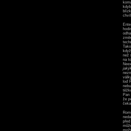
koma
kdyb
blíz
chvíl
Ente
hodi
odha
změn
tech
Tako
když
než s
na t
Neex
jakýk
nezn
válk
loď F
nebu
těžk
Pan 
že p
čeka
Romu
neda
před
může
možn