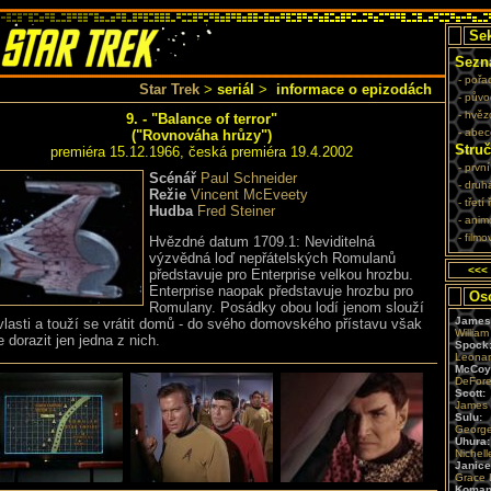
Sek
Sezn
- pořa
Star Trek
>
seriál
>
informace o epizodách
- půvo
- hvě
9. - "Balance of terror"
- abe
("Rovnováha hrůzy")
Struč
premiéra 15.12.1966, česká premiéra 19.4.2002
- prvn
Scénář
Paul Schneider
- druh
Režie
Vincent McEveety
- třetí
Hudba
Fred Steiner
- anim
- filmo
Hvězdné datum 1709.1: Neviditelná
výzvědná loď nepřátelských Romulanů
<<<
představuje pro Enterprise velkou hrozbu.
Enterprise naopak představuje hrozbu pro
Oso
Romulany. Posádky obou lodí jenom slouží
James 
vlasti a touží se vrátit domů - do svého domovského přístavu však
William
 dorazit jen jedna z nich.
Spock
Leonar
McCoy
DeFore
Scott:
James
Sulu:
George
Uhura:
Nichell
Janice
Grace 
Koman