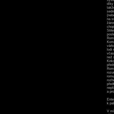
díky
takž
sedm
(neb
na s
žáro
chop
Stil
posl
Romu
Koma
várk
lodi
včas
než s
Kirk
před
Romul
rozu
romu
rozh
předt
nepř
a pro
Ente
k pa
V mí