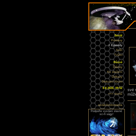
Seriál
Postavy
> Epizody
Svět
Tvůrci
Různé
Články
Ke stažení
Odkazy
Diskusní fórum
8.8.2026, 09:52
své 
<<< domů
může
seriál Andromeda
Podpořte vysílání slavné
sci-fi ságy!