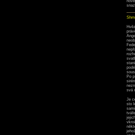
nově
snaz
Shrnu
Hvěz
práv
Ange
neob
Fede
nepř
rozh
svat
stan
podé
sous
Po p
siré
nezn
svá 
Je c
sto l
sami
tvář
jeji
vkro
někt
jeho