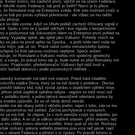
hy. Konec konců, oni zaútočili první, vplížili se na území Federace,
li několik stanic Federace, tak proč je šetřit? Navíc je tu přece
ko, že Romulané mají na Enterprise zvěda. Kirk tuto možnost zváží a
 na lodi pro jistotu vyhlásit pohotovost - ale vůbec se mu nelíbí
sův přístup.
ace se dále vyvine, když se Uhuře podaří zachytit šifrovaný signál z
lodi. Spolu s ním se jí podaří odchytit i kus signálu z bezpečnostní
ry a poskytnout tak šokovaným lidem na Enterprise první pohled na
lany. Vypadají úplně, ale úplně jako Vulkanci. Pohledy všech na
ku se jako na povel upřou na Spocka... a jestli tohle není voda na
esův mlýn, pak už nic. Právě našel svého romulanského špióna.
zřejmě že Kirk takovou možnost nepřijme. Spock ovšem
lučuje, že Romulané a Vulkanci mohou mít společný genetický
d, a varuje, že pokud tomu tak je, bude nutné se před Romulany mít
ozoru. Prapůvodní, předreformační Vulkanci byli totiž krutí a
lničtí barbaři dokonce i podle pozemských měřítek...
lanský komandér má také své starosti. Právě kárá mladého
ciózního vojáka Decia, který se na loď dostal z protekce - Decius
ž porušil rádiový klid, když vyslal zprávu o úspěšném splnění mise.
 přitom ještě úspěšně splněna nebyla - nejprve se totiž musí loď
it v pořádku domů, a jedna taková neuváženě odeslaná zpráva by
a snadno způsobit, že se už nikdy domů nevrátí.
ndér má ale obavy ještě z něčeho jiného, nejen z toho, zda se mu
řilo pozemskou loď setřást. Začíná pochybovat o rozkazech,
ými se má řídit. Je zřejmé, že z nich nemůže vzejít nic dobrého, jen
další válka. A on už je válkou strašlivě unaven - příliš unaven, než
se mu chtělo znovu otevírat konflikt, který spal už sto let. Rozkazy
 však rozkazy, pokyny velkého praetora jsou více než jasné: najít
inu v obraně Federace a přinést o ní zprávy. Po pravdě řečeno si