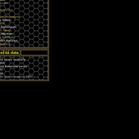
enard
:
arburton
:
ce Montaigne
 Stiles:
omi
 Tomlinson:
n Mines
 Martine:
a Baldavin
dér Hansen:
Walberg
ežitá data
á verze scénáře
966
ná konečná verze
66
ní
alo koncem srpna 1966