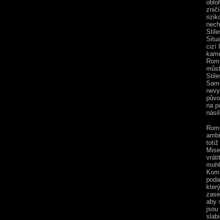
oblo
zniči
rizi
nechá
Stile
Situ
cizí 
kame
Romu
můst
Stil
Samo
nevy
půvo
na p
nási
Romu
ambi
toti
Mise
vrát
mohl
Koma
poda
kter
zase 
aby 
jsou
slab