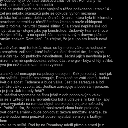
etý odstup nějak ochladil Stilesovu chuť roznést Romulany na
tech, pokud nějaké z nich potká.
čně se podaří opět navázat spojení s těžce poškozenou stanicí 4 -
žel jen několik okamžiků poté se odkudsi vynoří neznámá
telská loď a stanici definitivně zničí. Stanici, která byla tři kilometry
povrchem asteroidu z téměř čistého železa a navíc obklopená
ěm z rodinia, nejtvrdší známé slitiny. Síla zbraní nepřátelské lodi
 být úžasná - stejně jako jeji konstrukce. Diskovitý tvar se široce
aženými křídly... a na spodní části namalovaným dravým ptákem,
stným znakem Romulanů. Je zřejmé, že je tu po sto letech nová
a.
lané však mají tentokrát něco, co by mohlo válku rozhodnout v
h prospěch: zařízení, které brání vizuální detekci tím, že ohýbá
o a činí tak loď prakticky neviditelnou. Jediná jejich nevýhoda je to,
ařízení zřejmě spotřebovává velkou část energie - když chtějí střílet,
ývá jim než maskovací clonu vypnout.
lanská loď nereaguje na pokusy o spojení. Kirk je zoufalý, neví jak
lém vyřešit - jestliže nezareaguje, Romulané se vrátí domů, budou
ávět o slabosti Federace a bude válka. Jestliže zareaguje a loď
í, může válku vyvolat též. Jestliže zareaguje a bude sám poražen,
 je jistá. Jak to tedy řešit?
 si naštěstí vzpomene na fintu ještě z dob ponorkových válek:
sí se s Enterprise za nepřátelskou loď a udržuje s ní krok tak, aby
rprise vypadala na romulanských senzorech jen jako neškodný
z. Počítá s tím, že zapnutá maskovací clona bude prakticky
ovat oběma směry - bude pohlcovat takové množství energie, že
lané budou moci používat pouze nejslabší senzory s krátkým
hem.
esovi se to nelíbí. Rád by na Romulany udeřil přímo a smetl je z