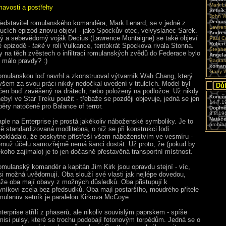
Mark L
mavosti a postřehy
Setník
John W
Decius
edstavitel romulanského komandéra, Mark Lenard, se v jedné z
Lawren
ucích epizod znovu objeví - jako Spockův otec, velvyslanec Sarek.
Andrew
ý a sebevědomý voják Decius (Lawrence Montaigne) se také objeví
Paul C
Robert
né epizodě -
také
v roli Vulkance, tentokrát Spockova rivala Stonna.
Stephe
y na těch zvěstech o infiltraci romulanských zvědů do Federace bylo
Angela
 málo pravdy? :)
Barbar
koman
Garry 
mulanskou loď navrhl a zkonstruoval výtvarník Wah Chang, který
všem za svou práci nikdy nedočkal uvedení v titulcích. Model byl
Důl
čen buď zavěšený na drátech, nebo položený na podložce. Už nikdy
Konečn
nebyl ve Star Treku použit - třebaže se později objevuje, jedná se jen
14.7.1
běry natočené pro Balance of terror.
Doplně
8.8.19
Natáče
ple na Enterprise je prostá jakékoliv náboženské symboliky. Je to
probíh
tě standardizovaná modlitebna, o níž se při konstrukci lodi
pokládalo, že poskytne přístřeší všem náboženstvím ve vesmíru -
émuž účelu samozřejmě nemá šanci dostát. Už proto, že (pokud by
ěkoho zajímalo) je to jen dočasně přestavěná transportní místnost.
mulanský komandér a kapitán Jim Kirk jsou opravdu stejní - víc,
si možná uvědomují. Oba slouží své vlasti jak nejlépe dovedou,
aže oba mají obavy z možných důsledků. Oba přistupují k
ivníkovi zcela bez předsudků. Oba mají postaršího, moudrého přítele
mulanův setník je paralelou Kirkova McCoye.
erprise střílí z phaserů, ale nikoliv souvislým paprskem - spíše
misi pulsy, které se trochu podobají fotonovým torpédům. Jedná se o