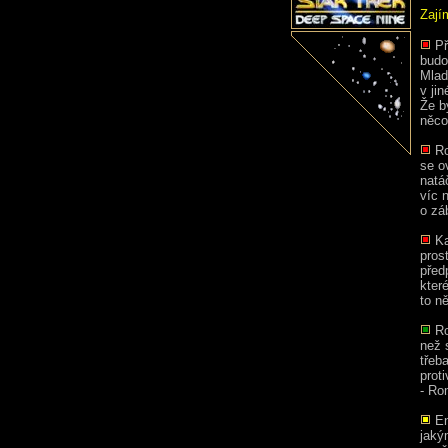
Zají
Př
budo
Mlad
v ji
Že b
něco
Ro
se o
natá
víc 
o zá
Ka
pros
před
kter
to n
Ro
než 
třeb
prot
- Ro
Ent
jaký