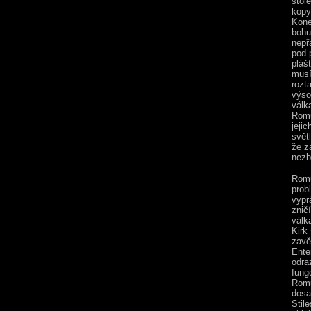
stol
kopy
Kone
bohu
nepřá
pod 
plášt
musí
rozt
výso
válk
Romu
jejic
světl
že z
nezb
Romu
prob
vypr
znič
válka
Kirk
zavě
Ente
odra
fung
Romu
dosa
Stil