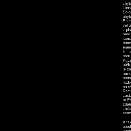
chyb
kter
Dojd
úhyb
Ente
velit
z ph
moc 
koma
pane
energ
Ente
přet
Když
útěk
je z
romu
pron
rozh
na s
Romu
zasta
to E
zdal
znič
senz
A ta
brou
syst