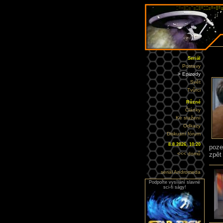
Seriál
Postavy
> Epizody
Svět
Tvůrci
Různé
Články
Ke stažení
Odkazy
Diskusní fórum
8.8.2026, 10:20
poze
<<< domů
zpět
seriál Andromeda
Podpořte vysílání slavné
sci-fi ságy!