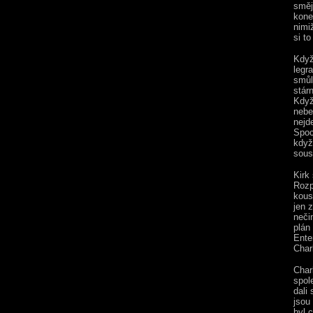
směj
kone
nimi
si t
Když
legr
smůlu
stár
Když
nebe
nejde
Spoc
když
sous
Kirk
Rozp
kous
jen 
neči
plán
Enter
Char
Char
spol
dali
jsou 
byl c