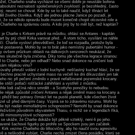
žel, Charlieho snaha vycházet se všemi dobře je neustále bořena
 absolutní neznalostí společenských zvyklostí: je bezohledný, často
bý, neumí se chovat. Kde by se to také naučil, když třináct let
děl živého člověka. Když ale jednou plácne Janice po pozadí, je
é, že se někdo opravdu bude muset konečně chopit otcovské role a
 Charlieho na správnou cestu. A kdo jiný by to měl být, než kapitán?
 je Charlie s Kirkem právě na můstku, ohlásí se Antares - kapitán
rt by prý chtěl Kirka varovat před... A vtom ticho, vysílání se náhle
čí. Charlie vysloví přesvědčení, že loď se rozpadla, protože byla
ně postavená. Mohlo by se to brát jako nemístný pubertální humor -
y ovšem průzkum oblasti na dálkových senzorech neukázal, že
res skutečně byla zničena. Díky tomu jde všechna legrace stranou:
l to Charlie, nebo jen odhadl? Nebo snad dokonce na zničení lodi
sám nějakou vinu?
 úvahy přeruší volání z lodní kuchyně: nešťastný kuchař hlásí, že se
šechno pracně uchystané maso na večeři ke dni díkuvzdání jen tak
čeho nic při pečení změnilo v pravé nefalšované pozemské krocany.
lie stěží potlačí rošťácké zahihňání a vystřelí z můstku.
éhle lodi začíná něco smrdět - a Scottyho ponožky to nebudou.
lie nějak způsobil zničení Antares a nějak změnil maso na krocany a
k přežil bez potravy čtrnáct let na pusté planetě, kde všechen život
zel už před dávnými časy. Vzpírá se to zdravému rozumu. Mohl by
lie být nadán mimořádnými schopnostmi? Nemohl by snad dokonce
přeživším původním obyvatelem Thasu, o nichž se v legendách říká,
ěli mimosmyslové schopnosti?
 se ukáže, že Charlie dokáže být pěkně vzteklý, není-li po jeho.
avené šachové figurky po prohře se Spockem jsou jen začátek.
 Kirk vezme Charlieho do tělocvičny, aby ho naučil svou agresivitu
ivě a neškodně vybíjet, Charlie nechá zmizet člena posádky, který se