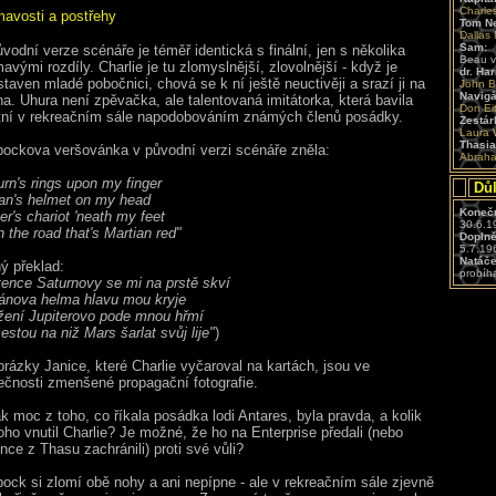
Charles
mavosti a postřehy
Tom Ne
Dallas 
Sam:
odní verze scénáře je téměř identická s finální, jen s několika
Beau v
avými rozdíly. Charlie je tu zlomyslnější, zlovolnější - když je
dr. Har
staven mladé pobočnici, chová se k ní ještě neuctivěji a srazí ji na
John B
Navigá
na. Uhura není zpěvačka, ale talentovaná imitátorka, která bavila
Don Ei
tní v rekreačním sále napodobováním známých členů posádky.
Zestár
Laura
Thasia
ockova veršovánka v původní verzi scénáře zněla:
Abraha
urn's rings upon my finger
Důl
an's helmet on my head
Konečn
er's chariot 'neath my feet
30.6.1
 the road that's Martian red"
Doplně
5.7.19
Natáče
ný překlad:
probíha
tence Saturnovy se mi na prstě skví
ánova helma hlavu mou kryje
žení Jupiterovo pode mnou hřmí
estou na niž Mars šarlat svůj lije"
)
rázky Janice, které Charlie vyčaroval na kartách, jsou ve
ečnosti zmenšené propagační fotografie.
k moc z toho, co říkala posádka lodi Antares, byla pravda, a kolik
toho vnutil Charlie? Je možné, že ho na Enterprise předali (nebo
nce z Thasu zachránili) proti své vůli?
ock si zlomí obě nohy a ani nepípne - ale v rekreačním sále zjevně