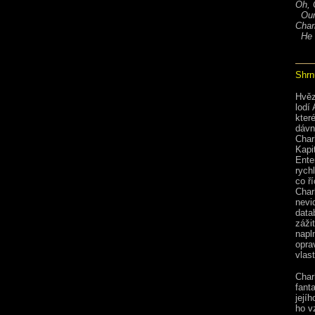
Oh, C
Our 
Charl
He k
Shrnu
Hvěz
lodí
kter
dávn
Charl
Kapi
Ente
rych
co ří
Charl
nevi
data
záži
napl
opra
vlas
Char
fant
její
ho v