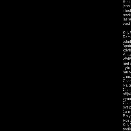
Bohu
jeho
i hru
nevi
jasn
vést
Když
Rama
odml
špat
kdyb
Anta
vědě
měl 
Tyto
mu v
z ni
Char
Na t
Char
něja
vymi
Char
být 
že m
Brzy
Rozt
Když
tvoř