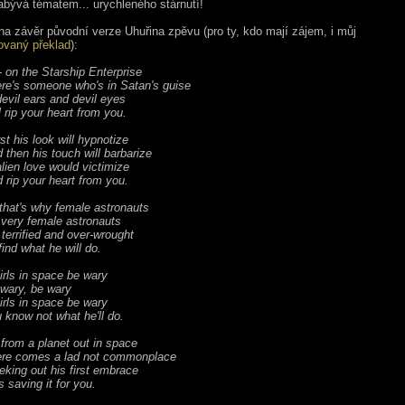
abývá tématem... urychleného stárnutí!
na závěr původní verze Uhuřina zpěvu (pro ty, kdo mají zájem, i můj
ovaný překlad
):
- on the Starship Enterprise
e's someone who's in Satan's guise
devil ears and devil eyes
 rip your heart from you.
rst his look will hypnotize
then his touch will barbarize
lien love would victimize
rip your heart from you.
that's why female astronauts
ery female astronauts
terrified and over-wrought
ind what he will do.
irls in space be wary
ary, be wary
irls in space be wary
know not what he'll do.
from a planet out in space
e comes a lad not commonplace
eking out his first embrace
 saving it for you.