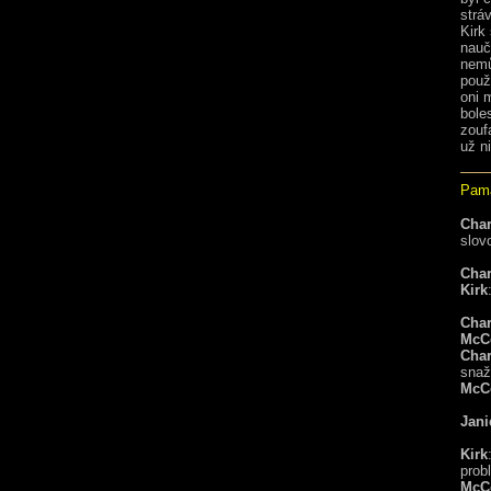
strá
Kirk
nauč
nemů
použ
oni 
bole
zouf
už n
Pamá
Char
slov
Char
Kirk
Char
McC
Char
snaž
McC
Jani
Kirk
prob
McC