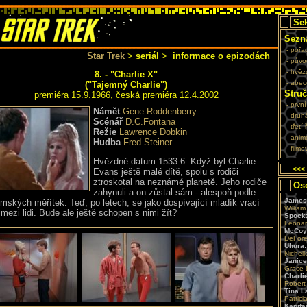
Sek
Sezn
- pořa
Star Trek
>
seriál
>
informace o epizodách
- půvo
- hvě
8. - "Charlie X"
- abe
("Tajemný Charlie")
Struč
premiéra 15.9.1966, česká premiéra 12.4.2002
- prvn
Námět
Gene Roddenberry
- druh
Scénář
D.C.Fontana
- třetí
Režie
Lawrence Dobkin
- anim
Hudba
Fred Steiner
- filmo
Hvězdné datum 1533.6: Když byl Charlie
<<<
Evans ještě malé dítě, spolu s rodiči
ztroskotal na neznámé planetě. Jeho rodiče
Oso
zahynuli a on zůstal sám - alespoň podle
James 
mských měřítek. Teď, po letech, se jako dospívající mladík vrací
William
 mezi lidi. Bude ale ještě schopen s nimi žít?
Spock
Leonar
McCoy
DeFore
Uhura:
Nichell
Janice
Grace 
Charli
Robert 
Tina L
Patrici
Kapitá