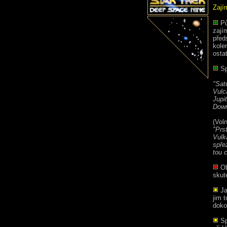
Zají
Pův
zajím
před
kole
osta
Sp
"Sat
Vulc
Jupit
Down
(Vol
"Prs
Vulk
spře
tou c
Ob
skut
Ja
jim 
doko
Sp