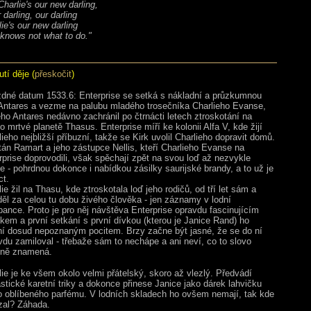
harlie's our new darling,
darling, our darling
ie's our new darling
nows not what to do."
tí děje (
přeskočit
)
dné datum 1533.6: Enterprise se setká s nákladní a průzkumnou
 Antares a vezme na palubu mladého trosečníka Charlieho Evanse,
ého Antares nedávno zachránil po čtrnácti letech ztroskotání na
o mrtvé planetě Thasus. Enterprise míří ke kolonii Alfa V, kde žijí
ieho nejbližší příbuzní, takže se Kirk uvolil Charlieho dopravit domů.
tán Ramart a jeho zástupce Nellis, kteří Charlieho Evanse na
rprise doprovodili, však spěchají zpět na svou loď až nezvykle
le - pohrdnou dokonce i nabídkou zásilky saurijské brandy, a to už je
ct.
ie žil na Thasu, kde ztroskotala loď jeho rodičů, od tří let sám a
děl za celou tu dobu živého člověka - jen záznamy v lodní
bance. Proto je pro něj návštěva Enterprise opravdu fascinujícím
tkem a první setkání s první dívkou (kterou je Janice Rand) ho
ní dosud nepoznaným pocitem. Brzy začne být jasné, že se do ní
vdu zamiloval - třebaže sám to nechápe a ani neví, co to slovo
tně znamená.
lie je ke všem okolo velmi přátelský, skoro až vlezlý. Předvádí
astické karetní triky a dokonce přinese Janice jako dárek lahvičku
ho oblíbeného parfému. V lodních skladech ho ovšem nemají, tak kde
zal? Záhada.