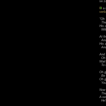
se z
a 
verš
"Oh 
Ther
His 
Will
At fi
And 
His a
And 
And 
Oh v
Wait 
To f
Oh g
Be w
Oh g
You 
Now 
Ther
A-se
He's