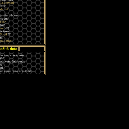
 J.Stewart
llis:
Michell
an den Ecker
rison:
ellah
tor:
tner
(?)
lá žena:
 Wood
(?)
n:
m Sofaer
ežitá data
á verze scénáře
966
ná konečná verze
66
ní
lo v půli července 1966