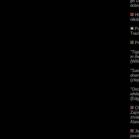
při 
dobr
Hl
nikd
Pod
Trac
Pr
"Tige
in th
(Wil
"Sat
down
(zře
"Onc
whil
(Edg
Ch
Zají
ztvá
Alan
Ji
posá