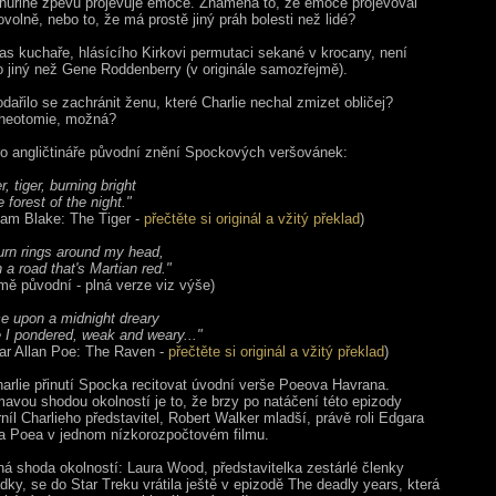
Uhuřině zpěvu projevuje emoce. Znamená to, že emoce projevoval
ovolně, nebo to, že má prostě jiný práh bolesti než lidé?
as kuchaře, hlásícího Kirkovi permutaci sekané v krocany, není
o jiný než Gene Roddenberry (v originále samozřejmě).
ařilo se zachránit ženu, které Charlie nechal zmizet obličej?
heotomie, možná?
o angličtináře původní znění Spockových veršovánek:
r, tiger, burning bright
e forest of the night."
liam Blake: The Tiger -
přečtěte si originál a vžitý překlad
)
urn rings around my head,
 a road that's Martian red."
jmě původní - plná verze viz výše)
e upon a midnight dreary
e I pondered, weak and weary..."
ar Allan Poe: The Raven -
přečtěte si originál a vžitý překlad
)
arlie přinutí Spocka recitovat úvodní verše Poeova Havrana.
mavou shodou okolností je to, že brzy po natáčení této epizody
rníl Charlieho představitel, Robert Walker mladší, právě roli Edgara
a Poea v jednom nízkorozpočtovém filmu.
ná shoda okolností: Laura Wood, představitelka zestárlé členky
dky, se do Star Treku vrátila ještě v epizodě The deadly years, která