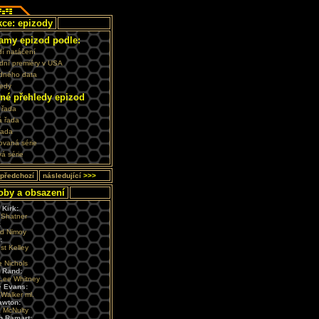
ce: epizody
amy epizod podle:
dí natáčení
dní premiéry v USA
zdného data
cedy
né přehledy epizod
í řada
á řada
 řada
ovaná série
vá série
předchozí
následující
>>>
by a obsazení
Kirk:
 Shatner
:
d Nimoy
:
st Kelley
e Nichols
 Rand:
Lee Whitney
e Evans:
Walker ml.
awton:
a McNulty
n Ramart: