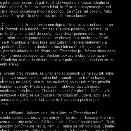
e jeho pádu na zem. A pak to už jde všechno z kopce. Charlie si
čně uvědomí, že je obklopen lidmi, kteří se mu nevyrovnají a nad
ž má nepochopitelnou moc - a pochopí, že může mít cokoliv. Nebo
o alespoň myslí. Do chvíle, než mu dá Janice košem.
 Charlie zjistí, že ho Janice nemiluje a nikdy milovat nebude, je po
aci. Rozzuří se a nechá ji zmizet. Členové posádky, kteří mají tu
, že Charliemu přišli do cesty, náhle dělají podivné věci: mizí,
nou, mění se v leguány a vůbec se chovají skrz naskrz zvláštně.
 se Kirk pokusí změnit kurs, aby zabránil nepředvídatelnému a
zpečnému Charliemu dostat se mezi lidi na Alfu V, zjistí, že to
, protože mladík ovládl řízení lodi. Enterprise je - řečeno slovy pana
ka - "v moci adolescenta". Veškeré pokusy o obranu selhávají -
 Charlieho zavřou do vězení za silové pole, nechá jednoduše zmizet
ední stěnu.
 si ovšem brzy všimne, že Charlieho schopnosti už nejsou tak silné.
týlil je ve snaze ovládat celou loď - soustředí se teď na každý
ek trupu, na každý přístroj, ale na každý objekt tak může působit
zlomkem své síly. Přijde s nápadem: aktivací dalších dosud
nných systémů by mohli Charlieho jednoduše přetížit. Začne svůj
 realizovat - když se ale chystá k rozhodujícímu úderu, spojí se s
prise náhle jakási cizí loď. Jsou to Thasiané a přišli si pro
lieho.
lie je zděšený. Uvědomuje si, že s lidmi na Enterprise má
ečného daleko víc než s nehmotnými, necítícími Thasiany, kteří mu
 svou moc, aby dokázal přežít na jejich zdánlivě pusté planetě. Jistě,
podobni bohům - ale necítí, nemilují, nelze se jich dotknout. Charlie
elou tu dobu sám, třebaže byli okolo něj. A teď se má vrátit zpět a