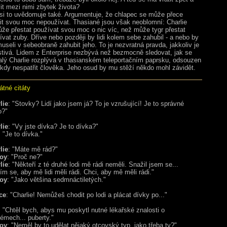
vit mezi nimi zbytek života?
 si to uvědomuje také. Argumentuje, že chlapec se může přece
it svou moc nepoužívat. Thasiané jsou však neoblomní: Charlie
že přestat používat svou moc o nic víc, než může tygr přestat
ívat zuby. Dříve nebo později by lidi kolem sebe zahubil - a nebo by
museli v sebeobraně zahubit jeho. To je nezvratná pravda, jakkoliv je
stivá. Lidem z Enterprise nezbývá než bezmocně sledovat, jak se
alý Charlie rozplývá v thasianském teleportačním paprsku, odsouzen
ikdy nespatřit člověka. Jeho osud by mu stěží někdo mohl závidět.
tné citáty
lie
: "Stovky? Lidí jako jsem já? To je vzrušující! Je to správné
o?"
lie
: "Vy jste dívka? Je to dívka?"
: "Je to dívka."
lie
: "Máte mě rád?"
oy
: "Proč ne?"
lie
: "Někteří z té druhé lodi mě rádi neměli. Snažil jsem se...
ím se, aby mě lidi měli rádi. Chci, aby mě měli rádi."
oy
: "Jako většina sedmnáctiletých."
ce
: "Charlie! Nemůžeš chodit po lodi a plácat dívky po..."
: "Chtěl bych, abys mu poskytl nutné lékařské znalosti o
lémech... puberty."
oy
: "Neměl by to udělat nějaký otcovský typ, jako třeba ty?"